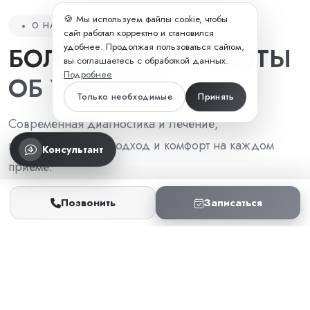
🍪 Мы используем файлы cookie, чтобы
О НАС
сайт работал корректно и становился
удобнее. Продолжая пользоваться сайтом,
БОЛЕЕ 15 ЛЕТ
ЗАБОТЫ
вы соглашаетесь с обработкой данных.
Подробнее
ОБ УЛЫБКАХ
Только необходимые
Принять
Современная диагностика и лечение,
индивидуальный подход и комфорт на каждом
Консультант
приёме.
Позвонить
Записаться
Опытные врачи
Доступные цены
ПОДРОБНЕЕ