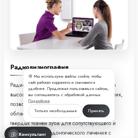
Радиовизиография
🍪 Мы используем файлы cookie, чтобы
сайт работал корректно и становился
Радиовизиограф
ClearVision
(США) – это
удобнее. Продолжая пользоваться сайтом,
высокочувствительный внутриротовой датчик,
вы соглашаетесь с обработкой данных.
Подробнее
позволяющий получить изображение в
Только необходимые
Принять
области трёх зубов, костного рисунка и
твердых тканей зуба для сопутствующего и
финишного эндодонтического лечения с
Консультант